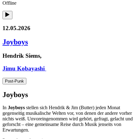
Offline
12.05.2026
Joyboys
Hendrik Siems,
Jimu Kobayashi
Post-Punk
Joyboys
In
Joyboys
stellen sich Hendrik & Jim (Butter) jeden Monat
gegenseitig musikalische Welten vor, von denen der andere vorher
nichts weiß. Unvoreingenommen wird gehört, gefragt, gelacht und
geforscht – eine gemeinsame Reise durch Musik jenseits von
Erwartungen.