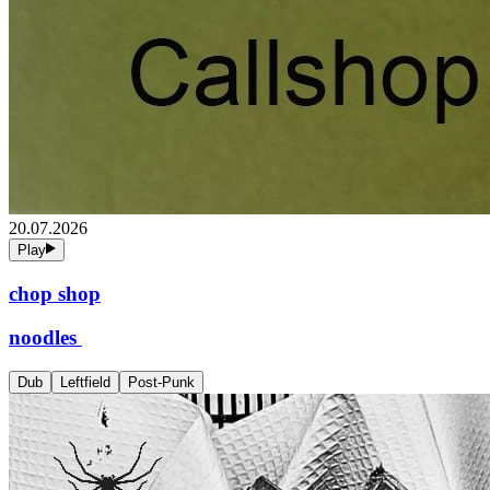
20.07.2026
Play
chop shop
noodles
Dub
Leftfield
Post-Punk