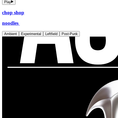
Play
chop shop
noodles
Ambient
Experimental
Leftfield
Post-Punk