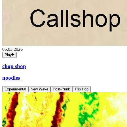
05.03.2026
Play
chop shop
noodles
Experimental
New Wave
Post-Punk
Trip Hop