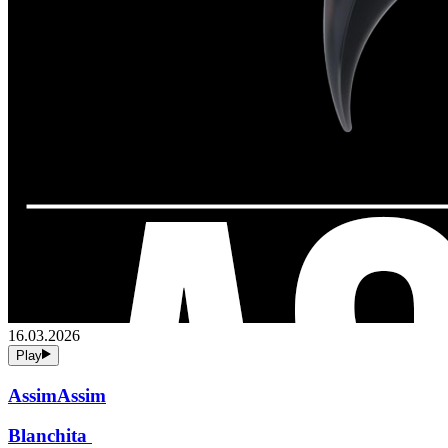
16.03.2026
Play
AssimAssim
Blanchita