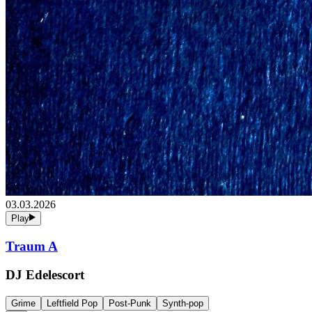
03.03.2026
Play
Traum A
DJ Edelescort
Grime
Leftfield Pop
Post-Punk
Synth-pop